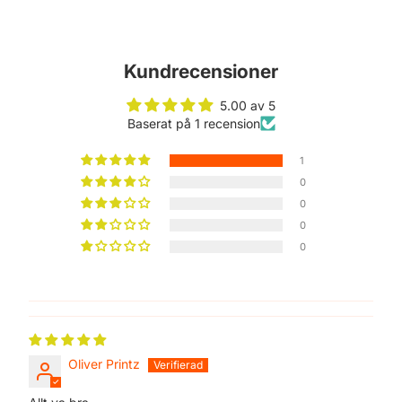
Kundrecensioner
5.00 av 5
Baserat på 1 recension
1
0
0
0
0
Oliver Printz