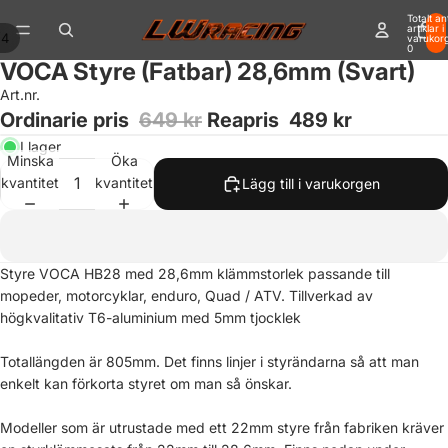
Totalt an
artiklar i
/
4
varukor
0
VOCA Styre (Fatbar) 28,6mm (Svart)
Art.nr.
Ordinarie pris
649 kr
Reapris
489 kr
I lager
Minska
Öka
kvantitet
kvantitet
Lägg till i varukorgen
Styre VOCA HB28 med 28,6mm klämmstorlek passande till
mopeder, motorcyklar, enduro, Quad / ATV. Tillverkad av
högkvalitativ T6-aluminium med 5mm tjocklek
Totallängden är 805mm. Det finns linjer i styrändarna så att man
enkelt kan förkorta styret om man så önskar.
Modeller som är utrustade med ett 22mm styre från fabriken kräver