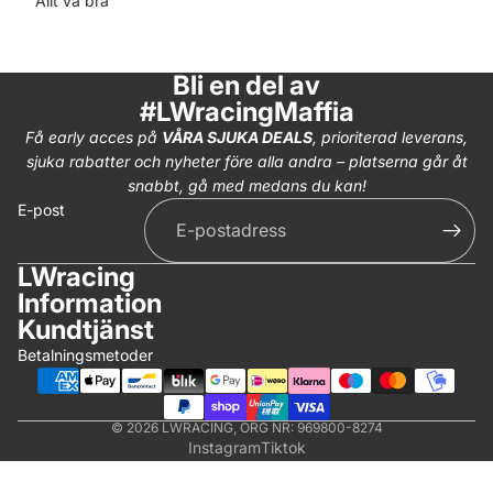
Allt va bra
Bli en del av
#LWracingMaffia
Få early acces på
VÅRA SJUKA DEALS
, prioriterad leverans,
sjuka rabatter och nyheter före alla andra – platserna går åt
snabbt, gå med medans du kan!
E-post
LWracing
Information
Kundtjänst
Betalningsmetoder
© 2026
LWRACING
, ORG NR: 969800-8274
Instagram
Tiktok