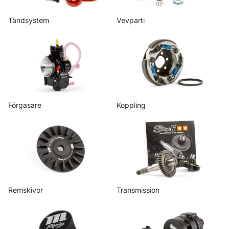
Tändsystem
Vevparti
Förgasare
Koppling
Förgasare
Koppling
Remskivor
Transmission
Remskivor
Transmission
Luft & bränsle
Kylarsystem