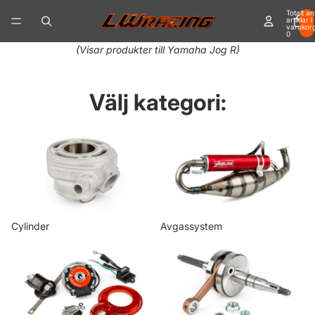
Totalt an
artiklar i
varukor
0
(Visar produkter till Yamaha Jog R)
Välj kategori:
Cylinder
Avgassystem
Cylinder
Avgassystem
Tändsystem
Vevparti