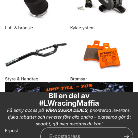
Luft & bränsle
Kylarsystem
Styre & Handtag
Bromsar
Styre & Handtag
Bromsar
BLACK WEEK
Bli en del av
#LWracingMaffia
Få early acces på
VÅRA SJUKA DEALS
, prioriterad leverans,
sjuka rabatter och nyheter före alla andra – platserna går åt
snabbt, gå med medans du kan!
E-post